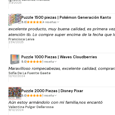
7/3/2025
Puzzle 1500 piezas | Pokémon Generación Kanto
5.0
4 reseñas
excelente producto, muy buena calidad, es primera vez
atención tb. Lo compre super encima de la fecha que lo
Francisca Leiva
27/4/2025
Puzzle 1000 Piezas | Waves Cloudberries
5.0
1 reseña
Maravilloso rompecabezas, excelente calidad, comprar
Sofía De La Fuente Gaete
12/10/2024
Puzzle 2000 Piezas | Disney Pixar
5.0
1 reseña
Aún estoy armándolo con mi familia,nos encantó
Valentina Pulgar Dellarossa
9/12/2024