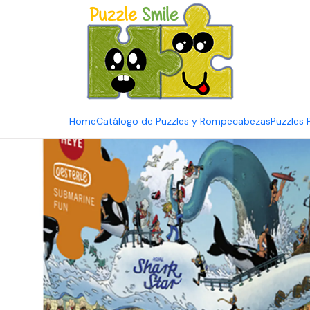
E
Inicio
Catálogo de Puzzles y Rompecabezas
Marcas
Puzzles 
Home
Catálogo de Puzzles y Rompecabezas
Puzzles 