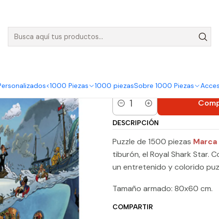
nvíos GRATIS para pedidos sobre $50.000 en Regiones de la Zona C
Heye
Puzzle 1500 Piezas | Submarine Fun
Puzzle 1500
Fun
Personalizados
<1000 Piezas
1000 piezas
Sobre 1000 Piezas
Acces
|
Comp
Cantidad
DESCRIPCIÓN
Puzzle de 1500 piezas
Marca
tiburón, el Royal Shark Star. 
un entretenido y colorido puz
Tamaño armado: 80x60 cm.
COMPARTIR