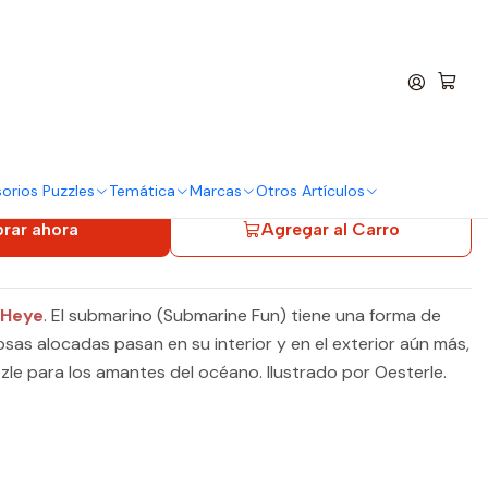
entro
 Piezas | Submarine
orios Puzzles
Temática
Marcas
Otros Artículos
rar ahora
Agregar al Carro
 Heye
. El submarino (Submarine Fun) tiene una forma de
Cosas alocadas pasan en su interior y en el exterior aún más,
zle para los amantes del océano. Ilustrado por Oesterle.