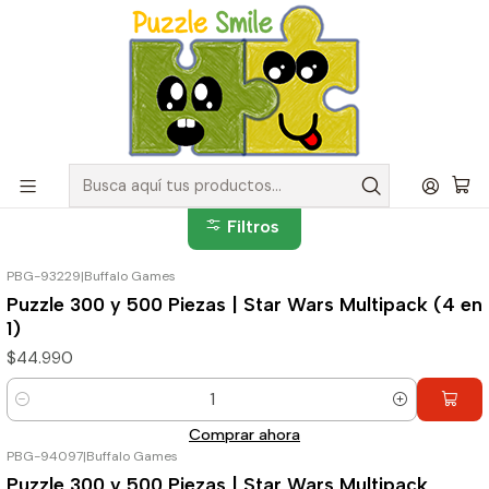
Envíos GRATIS para pedidos sobre $50.000 en Regiones de la
Zona Centro
Inicio
Catálogo de Puzzles y Rompecabezas
Puzzle 300 piezas
Puzzle 300 piezas
Puzzle 300 piezas
Filtros
PBG-93229
|
Buffalo Games
Puzzle 300 y 500 Piezas | Star Wars Multipack (4 en
1)
$44.990
Cantidad
Comprar ahora
PBG-94097
|
Buffalo Games
Puzzle 300 y 500 Piezas | Star Wars Multipack