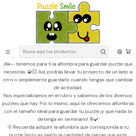
Envíos GRATIS para pedidos sobre $50.000 en Regiones de la
Zona Centro
Inicio
Catálogo de Puzzles y Rompecabezas
Accesorios Puzzles
Alfombra para guardar puzzle
Alfombra para guardar puzzle
Porque hay puzzles que no se arman en una sola tarde —o
día— tenemos para ti la alfombra para guardar puzzle que
necesitas. 🧩💥 Así, podrás llevar tu proyecto de un lado a
otro o simplemente guardarlo cuando tengas que cambiar
de actividad.
Nos especializamos en el rubro y sabemos de los diversos
puzzles que hay. Por lo mismo, aquí te ofrecemos alfombras
con el tamaño ideal para guardar tu puzzle ¡y que nada te
detenga en terminarlo! 🎯✔️
💡 Recuerda adquirir la alfombra que corresponda a tu
puzzle (esto es según la cantidad de piezas que este