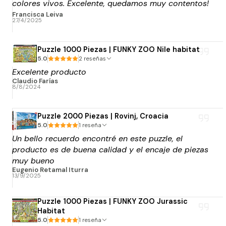
colores vivos. Excelente, quedamos muy contentos!
y la atención tb. Lo compre super encima de la
Francisca Leiva
27/4/2025
fecha que lo necesitaba y solicite el envio rápido y
llego en el tiempo que decía, así que todo super
bien. Muchas gracias!
Puzzle 1000 Piezas | FUNKY ZOO Nile habitat
5.0
2 reseñas
Excelente producto
Claudio Farías
8/8/2024
Puzzle 2000 Piezas | Rovinj, Croacia
5.0
1 reseña
Un bello recuerdo encontré en este puzzle, el
producto es de buena calidad y el encaje de piezas
muy bueno
Eugenio Retamal Iturra
13/9/2025
Puzzle 1000 Piezas | FUNKY ZOO Jurassic
Habitat
5.0
1 reseña