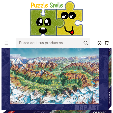
Envíos GRATIS para pedidos sobre $50.000 en Regiones de la
Zona Centro
Inicio
Catálogo de Puzzles y Rompecabezas
Marcas
Puzzles Heye
Puzzle 2000 Piezas | Alpine Mountain World