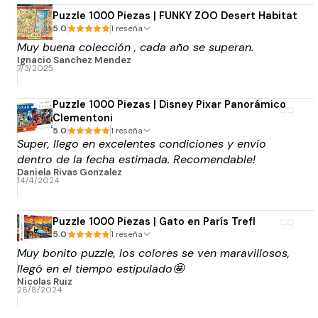
Puzzle 1000 Piezas | FUNKY ZOO Desert Habitat
5.0
1 reseña
Muy buena colección , cada año se superan.
Ignacio Sanchez Mendez
7/3/2025
Puzzle 1000 Piezas | Disney Pixar Panorámico
Clementoni
5.0
1 reseña
Super, llego en excelentes condiciones y envío
dentro de la fecha estimada. Recomendable!
Daniela Rivas Gonzalez
14/4/2024
Puzzle 1000 Piezas | Gato en París Trefl
5.0
1 reseña
Muy bonito puzzle, los colores se ven maravillosos,
llegó en el tiempo estipulado🤩
Nicolas Ruiz
26/8/2024