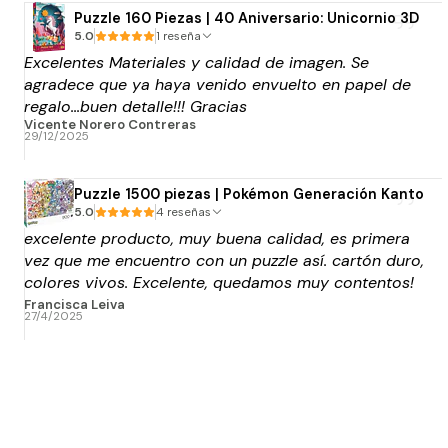
Puzzle 160 Piezas | 40 Aniversario: Unicornio 3D
5.0
1 reseña
Excelentes Materiales y calidad de imagen. Se
agradece que ya haya venido envuelto en papel de
regalo...buen detalle!!! Gracias
Vicente Norero Contreras
29/12/2025
Puzzle 1500 piezas | Pokémon Generación Kanto
5.0
4 reseñas
excelente producto, muy buena calidad, es primera
vez que me encuentro con un puzzle así. cartón duro,
colores vivos. Excelente, quedamos muy contentos!
y la atención tb. Lo compre super encima de la
Francisca Leiva
27/4/2025
fecha que lo necesitaba y solicite el envio rápido y
llego en el tiempo que decía, así que todo super
bien. Muchas gracias!