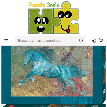
Envíos GRATIS para pedidos sobre $50.000 en Regiones de la
Zona Centro
Inicio
Catálogo de Puzzles y Rompecabezas
Marcas
Puzzles Heye
Puzzle 2000 Piezas | Map Horse