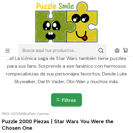
Envíos GRATIS para pedidos sobre $50.000 en Regiones de la
Zona Centro
Inicio
Catálogo de Puzzles y Rompecabezas
Puzzles Star Wars
Puzzles Star Wars
En una galaxia muy muy lejana, había un puzzle de star wars
...si! La icónica saga de Star Wars también tiene puzzles
para sus fans. Sorprende a ese fanático con hermosos
rompecabezas de sus personajes favoritos. Desde Luke
Skywalker, Darth Vader, Obi-Wan y muchos más.
Filtros
PBG-02088
|
Buffalo Games
Puzzle 2000 Piezas | Star Wars You Were the
Chosen One