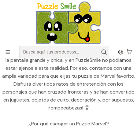
Envíos GRATIS para pedidos sobre $50.000 en Regiones de la
Zona Centro
Inicio
Catálogo de Puzzles y Rompecabezas
Puzzle Marvel
Puzzle Marvel
Los cómics de Marvel han traspasado de las historietas a
la pantalla grande y chica, y en PuzzleSmile no podíamos
estar ajenos a esta realidad. Por eso, contamos con una
amplia variedad para que elijas tu puzzle de Marvel favorito.
Disfruta divertidos ratos de entretención con los
personajes que han cruzado fronteras y se han convertido
en juguetes, objetos de culto, decoración y, por supuesto,
¡rompecabezas! 🤩
¿Por qué escoger un Puzzle Marvel?