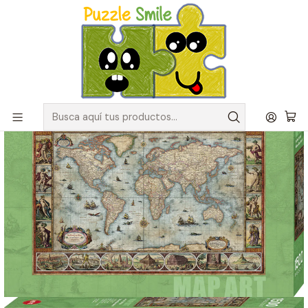
Envíos GRATIS para pedidos sobre $50.000 en Regiones de la
Zona Centro
Inicio
Catálogo de Puzzles y Rompecabezas
Marcas
Puzzles Heye
Puzzle 1500 Piezas | Willem Blaeu World