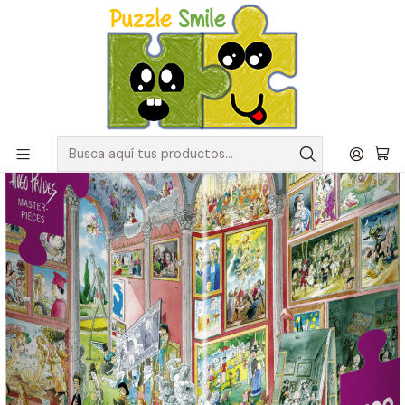
Envíos GRATIS para pedidos sobre $50.000 en Regiones de la
Zona Centro
Inicio
Catálogo de Puzzles y Rompecabezas
Marcas
Puzzles Heye
Puzzle 1500 Piezas | Masterpieces