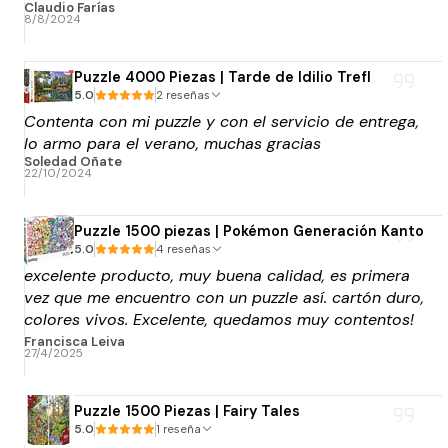
Claudio Farías
8/8/2024
Puzzle 4000 Piezas | Tarde de Idilio Trefl
5.0
2 reseñas
Contenta con mi puzzle y con el servicio de entrega,
lo armo para el verano, muchas gracias
Soledad Oñate
22/10/2024
Puzzle 1500 piezas | Pokémon Generación Kanto
5.0
4 reseñas
excelente producto, muy buena calidad, es primera
vez que me encuentro con un puzzle así. cartón duro,
colores vivos. Excelente, quedamos muy contentos!
y la atención tb. Lo compre super encima de la
Francisca Leiva
27/4/2025
fecha que lo necesitaba y solicite el envio rápido y
llego en el tiempo que decía, así que todo super
bien. Muchas gracias!
Puzzle 1500 Piezas | Fairy Tales
5.0
1 reseña