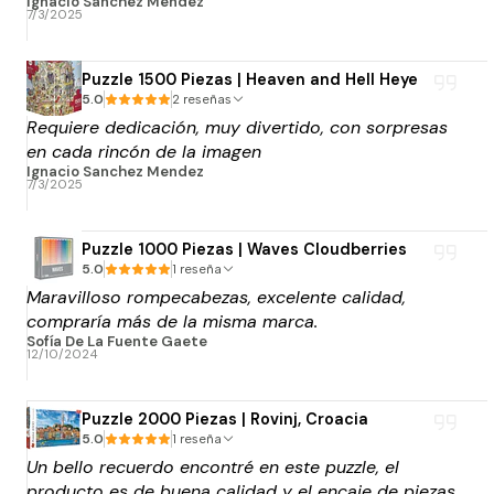
Ignacio Sanchez Mendez
7/3/2025
Puzzle 1500 Piezas | Heaven and Hell Heye
5.0
2 reseñas
Requiere dedicación, muy divertido, con sorpresas
en cada rincón de la imagen
Ignacio Sanchez Mendez
7/3/2025
Puzzle 1000 Piezas | Waves Cloudberries
5.0
1 reseña
Maravilloso rompecabezas, excelente calidad,
compraría más de la misma marca.
Sofía De La Fuente Gaete
12/10/2024
Puzzle 2000 Piezas | Rovinj, Croacia
5.0
1 reseña
Un bello recuerdo encontré en este puzzle, el
producto es de buena calidad y el encaje de piezas