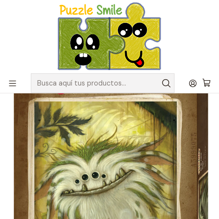
Envíos GRATIS para pedidos sobre $50.000 en Regiones de la
Zona Centro
Inicio
Catálogo de Puzzles y Rompecabezas
Marcas
Puzzles Heye
Puzzle 1000 Piezas | Zozoville Veggie