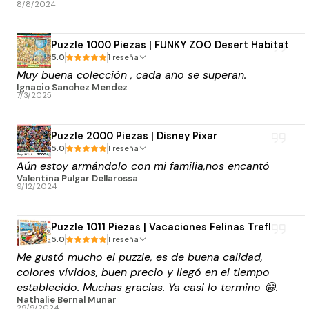
8/8/2024
Puzzle 1000 Piezas | FUNKY ZOO Desert Habitat
5.0
1 reseña
Muy buena colección , cada año se superan.
Ignacio Sanchez Mendez
7/3/2025
Puzzle 2000 Piezas | Disney Pixar
5.0
1 reseña
Aún estoy armándolo con mi familia,nos encantó
Valentina Pulgar Dellarossa
9/12/2024
Puzzle 1011 Piezas | Vacaciones Felinas Trefl
5.0
1 reseña
Me gustó mucho el puzzle, es de buena calidad,
colores vívidos, buen precio y llegó en el tiempo
establecido. Muchas gracias. Ya casi lo termino 😁.
Nathalie Bernal Munar
29/9/2024