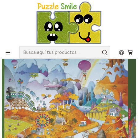
Envíos GRATIS para pedidos sobre $50.000 en Regiones de la
Zona Centro
Inicio
Catálogo de Puzzles y Rompecabezas
Marcas
Puzzles Heye
Puzzle 1000 Piezas | Idyll By The Field