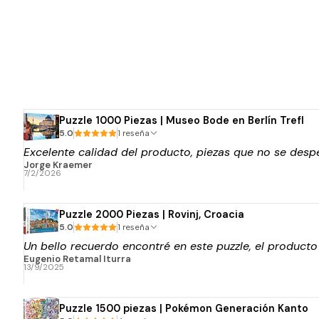
Puzzle 1000 Piezas | Museo Bode en Berlín Trefl
5.0
1 reseña
Excelente calidad del producto, piezas que no se despe
Jorge Kraemer
7/2/2026
Puzzle 2000 Piezas | Rovinj, Croacia
5.0
1 reseña
Un bello recuerdo encontré en este puzzle, el product
Eugenio Retamal Iturra
13/9/2025
Puzzle 1500 piezas | Pokémon Generación Kanto