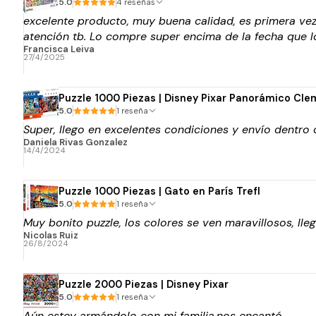
5.0
4 reseñas
excelente producto, muy buena calidad, es primera vez
atención tb. Lo compre super encima de la fecha que lo
Francisca Leiva
27/4/2025
Puzzle 1000 Piezas | Disney Pixar Panorámico Cle
5.0
1 reseña
Super, llego en excelentes condiciones y envío dentro
Daniela Rivas Gonzalez
14/4/2024
Puzzle 1000 Piezas | Gato en París Trefl
5.0
1 reseña
Muy bonito puzzle, los colores se ven maravillosos, lle
Nicolas Ruiz
26/8/2024
Puzzle 2000 Piezas | Disney Pixar
5.0
1 reseña
Aún estoy armándolo con mi familia,nos encantó