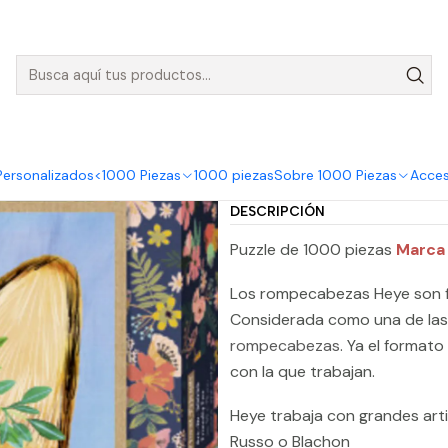
nvíos GRATIS para pedidos sobre $50.000 en Regiones de la Zona C
Heye
Puzzle 1000 Piezas | Friendly Fox
Puzzle 1000
|
Comp
Personalizados
<1000 Piezas
1000 piezas
Sobre 1000 Piezas
Acces
Cantidad
DESCRIPCIÓN
Puzzle de 1000 piezas
Marca
Los rompecabezas Heye son f
Considerada como una de la
rompecabezas
. Ya el formato
con la que trabajan.
Heye trabaja con grandes arti
Russo o Blachon