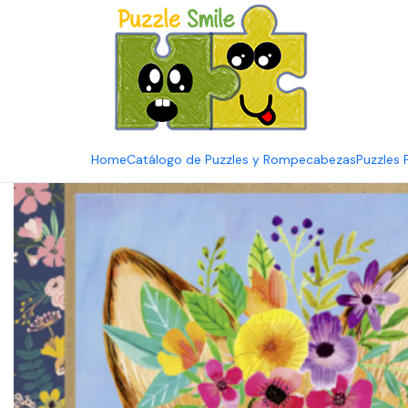
E
Inicio
Catálogo de Puzzles y Rompecabezas
Marcas
Puzzles 
Home
Catálogo de Puzzles y Rompecabezas
Puzzles 