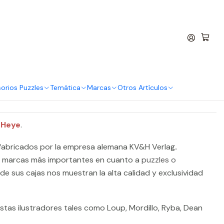
entro
 Piezas | Friendly Fox
rar ahora
Agregar al Carro
orios Puzzles
Temática
Marcas
Otros Artículos
 Heye
.
abricados por la empresa alemana KV&H Verlag
.
s marcas más importantes en cuanto a
puzzles o
 de sus cajas nos muestran la alta calidad y exclusividad
stas ilustradores tales como Loup, Mordillo, Ryba, Dean