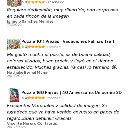
5.0
2 reseñas
Requiere dedicación, muy divertido, con sorpresas
en cada rincón de la imagen
Ignacio Sanchez Mendez
7/3/2025
Puzzle 1011 Piezas | Vacaciones Felinas Trefl
5.0
1 reseña
Me gustó mucho el puzzle, es de buena calidad,
colores vívidos, buen precio y llegó en el tiempo
establecido. Muchas gracias. Ya casi lo termino 😁.
Nathalie Bernal Munar
29/9/2024
Puzzle 160 Piezas | 40 Aniversario: Unicornio 3D
5.0
1 reseña
Excelentes Materiales y calidad de imagen. Se
agradece que ya haya venido envuelto en papel de
regalo...buen detalle!!! Gracias
Vicente Norero Contreras
29/12/2025