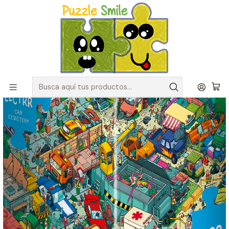
Envíos GRATIS para pedidos sobre $50.000 en Regiones de la
Zona Centro
Inicio
Catálogo de Puzzles y Rompecabezas
Marcas
Puzzles Heye
Puzzle 1000 Piezas | Car Cemetery