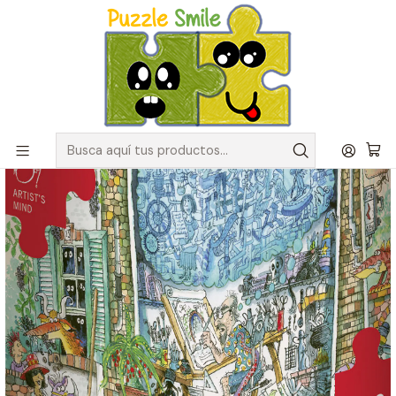
Envíos GRATIS para pedidos sobre $50.000 en Regiones de la
Zona Centro
Inicio
Catálogo de Puzzles y Rompecabezas
Marcas
Puzzles Heye
Puzzle 1000 Piezas | Artist's Mind