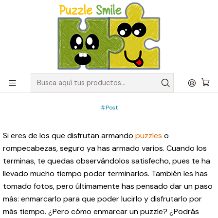
Envíos GRATIS para pedidos sobre $50.000 en Regiones de la
Zona Centro
Inicio
Post
Cómo enmarcar un puzzle: Apréndelo aquí
PUBLICADO EL 9/8/2022
Cómo enmarcar un puzzle:
Apréndelo aquí
Post
Si eres de los que disfrutan armando
puzzles
o
rompecabezas, seguro ya has armado varios. Cuando los
terminas, te quedas observándolos satisfecho, pues te ha
llevado mucho tiempo poder terminarlos. También les has
tomado fotos, pero últimamente has pensado dar un paso
más: enmarcarlo para que poder lucirlo y disfrutarlo por
más tiempo. ¿Pero cómo enmarcar un puzzle? ¿Podrás