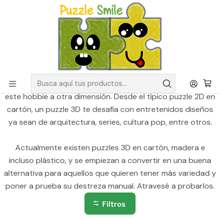
Envíos GRATIS para pedidos sobre $50.000 en Regiones de la
Zona Centro
Inicio
Catálogo de Puzzles y Rompecabezas
Puzzles 3D
Puzzles 3D
Los rompecabezas 3D tienen la particularidad de llevar
este hobbie a otra dimensión. Desde el típico puzzle 2D en
cartón, un puzzle 3D te desafía con entretenidos diseños
ya sean de arquitectura, series, cultura pop, entre otros.
Actualmente existen puzzles 3D en cartón, madera e
incluso plástico, y se empiezan a convertir en una buena
alternativa para aquellos que quieren tener más variedad y
poner a prueba su destreza manual. Atravesé a probarlos.
Filtros