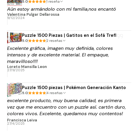
5.0
1 reseña
Aún estoy armándolo con mi familia,nos encantó
Valentina Pulgar Dellarossa
9/12/2024
Puzzle 1500 Piezas | Gatitos en el Sofá Trefl
5.0
2 reseñas
Excelente gráfica, imagen muy definida, colores
intensos y de excelente material. El empaque,
maravilloso!!!!
Loreto Mansilla Leon
27/9/2025
Puzzle 1500 piezas | Pokémon Generación Kanto
5.0
4 reseñas
excelente producto, muy buena calidad, es primera
vez que me encuentro con un puzzle así. cartón duro,
colores vivos. Excelente, quedamos muy contentos!
y la atención tb. Lo compre super encima de la
Francisca Leiva
27/4/2025
fecha que lo necesitaba y solicite el envio rápido y