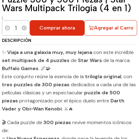
Wars Multipack Trilogía (4 en 1)
|
Comprar ahora
Agregar al Carro
Cantidad
DESCRIPCIÓN
✨
Viaja a una galaxia muy, muy lejana
con este increíble
set multipack de 4 puzzles
de
Star Wars
de la marca
Buffalo Games
. 🌌🧩
Este conjunto reúne la esencia de la
trilogía original
, con
tres puzzles de 300 piezas
dedicados a cada una de las
películas clásicas y un espectacular
puzzle de 500
piezas
protagonizado por el épico duelo entre
Darth
Vader y Obi-Wan Kenobi
. ⚔️🔥
🎬 Cada puzzle de
300 piezas
revive momentos icónicos
de:
⭐
Una Nueva Esperanza
, donde nace la leyenda de los