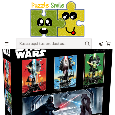
Envíos GRATIS para pedidos sobre $50.000 en Regiones de la
Zona Centro
Inicio
Catálogo de Puzzles y Rompecabezas
Puzzles de menos de 1000 Piezas
Puzzle 300 y 500 Piezas | Star Wars Multipack Trilogía (4 en 1)