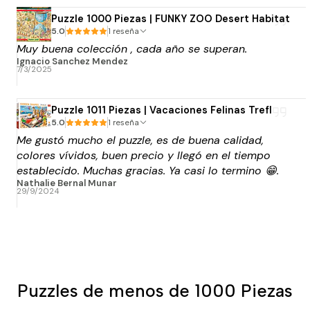
llego en el tiempo que decía, así que todo super
bien. Muchas gracias!
Puzzle 1000 Piezas | FUNKY ZOO Desert Habitat
5.0
1 reseña
Muy buena colección , cada año se superan.
Ignacio Sanchez Mendez
7/3/2025
Puzzle 1011 Piezas | Vacaciones Felinas Trefl
5.0
1 reseña
Me gustó mucho el puzzle, es de buena calidad,
colores vívidos, buen precio y llegó en el tiempo
establecido. Muchas gracias. Ya casi lo termino 😁.
Nathalie Bernal Munar
29/9/2024
Puzzles de menos de 1000 Piezas