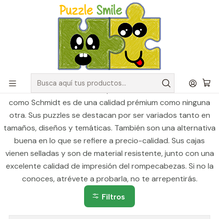
Envíos GRATIS para pedidos sobre $50.000 en Regiones de la
Zona Centro
Inicio
Catálogo de Puzzles y Rompecabezas
Marcas
Puzzles Schmidt
Puzzles Schmidt
La marca alemana Schmidt Spiele Puzzle también conocida
como Schmidt es de una calidad prémium como ninguna
otra. Sus puzzles se destacan por ser variados tanto en
tamaños, diseños y temáticas. También son una alternativa
buena en lo que se refiere a precio-calidad. Sus cajas
vienen selladas y son de material resistente, junto con una
excelente calidad de impresión del rompecabezas. Si no la
conoces, atrévete a probarla, no te arrepentirás.
Filtros