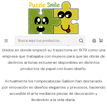
Envíos GRATIS para pedidos sobre $50.000 en Regiones de la
Zona Centro
Inicio
Catálogo de Puzzles y Rompecabezas
Marcas
Puzzles Galison
Puzzles Galison
La marca de puzzles Galison es originaria de Estados
Unidos en donde empezó su trayectoria en 1979 como una
empresa que trabajaba con museos para que las obras de
distintos artistas estuvieran disponibles en distintos
productos de papel con buen diseño.
Actualmente los rompecabezas Galison han destacado
por innovación en diseños elegantes y preciosos, haciendo
accesible el arte mediante piezas de decoración y
llevándolo a la vida diaria.