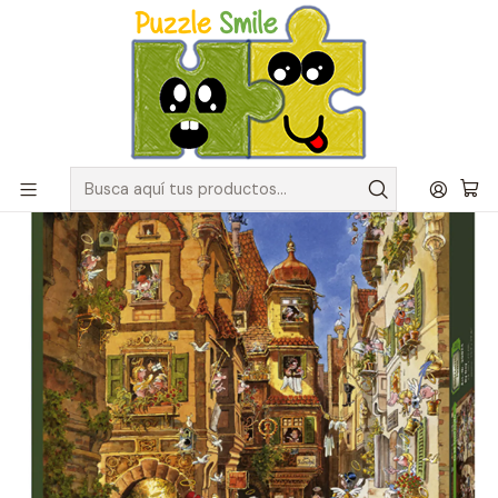
Envíos GRATIS para pedidos sobre $50.000 en Regiones de la
Zona Centro
Inicio
Catálogo de Puzzles y Rompecabezas
Marcas
Puzzles Heye
Puzzle 1000 Piezas | Romantic Town By Day