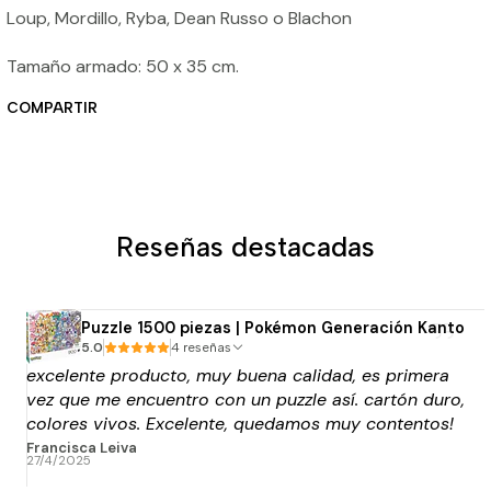
Loup, Mordillo, Ryba, Dean Russo o Blachon
Tamaño armado: 50 x 35 cm.
COMPARTIR
Reseñas destacadas
Puzzle 1500 piezas | Pokémon Generación Kanto
5.0
4 reseñas
excelente producto, muy buena calidad, es primera
vez que me encuentro con un puzzle así. cartón duro,
colores vivos. Excelente, quedamos muy contentos!
y la atención tb. Lo compre super encima de la
Francisca Leiva
27/4/2025
fecha que lo necesitaba y solicite el envio rápido y