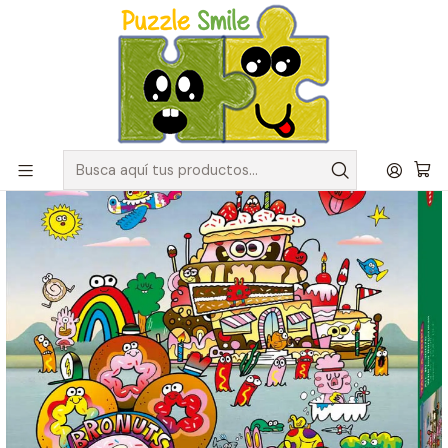
Envíos GRATIS para pedidos sobre $50.000 en Regiones de la
Zona Centro
Inicio
Catálogo de Puzzles y Rompecabezas
Marcas
Puzzles Heye
Puzzle 500 Piezas | Take a Trip With Jon Burgerman