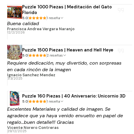
llego en el tiempo que decía, así que todo super
Puzzle 1000 Piezas | Meditación del Gato
bien. Muchas gracias!
Florido
5.0
1 reseña
Buena calidad
Francisca Andrea Vergara Naranjo
12/2/2026
Puzzle 1500 Piezas | Heaven and Hell Heye
5.0
2 reseñas
Requiere dedicación, muy divertido, con sorpresas
en cada rincón de la imagen
Ignacio Sanchez Mendez
7/3/2025
Puzzle 160 Piezas | 40 Aniversario: Unicornio 3D
5.0
1 reseña
Excelentes Materiales y calidad de imagen. Se
agradece que ya haya venido envuelto en papel de
regalo...buen detalle!!! Gracias
Vicente Norero Contreras
29/12/2025