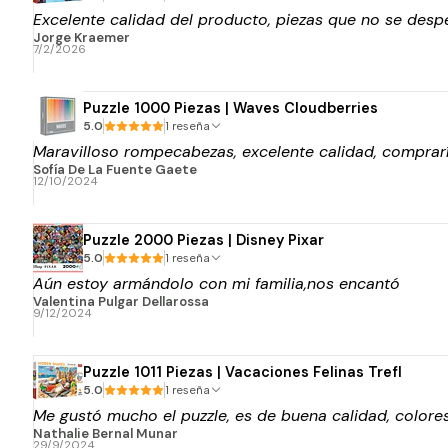
Excelente calidad del producto, piezas que no se despe
Jorge Kraemer
7/2/2026
Puzzle 1000 Piezas | Waves Cloudberries
5.0
1 reseña
Maravilloso rompecabezas, excelente calidad, comprar
Sofía De La Fuente Gaete
12/10/2024
Puzzle 2000 Piezas | Disney Pixar
5.0
1 reseña
Aún estoy armándolo con mi familia,nos encantó
Valentina Pulgar Dellarossa
9/12/2024
Puzzle 1011 Piezas | Vacaciones Felinas Trefl
5.0
1 reseña
Me gustó mucho el puzzle, es de buena calidad, colores 
Nathalie Bernal Munar
29/9/2024