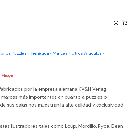
entro
 Piezas | Trafalgar
rar ahora
Agregar al Carro
orios Puzzles
Temática
Marcas
Otros Artículos
 Heye
.
abricados por la empresa alemana KV&H Verlag
.
s marcas más importantes en cuanto a
puzzles o
 de sus cajas nos muestran la alta calidad y exclusividad
stas ilustradores tales como Loup, Mordillo, Ryba, Dean