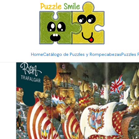
E
Inicio
Catálogo de Puzzles y Rompecabezas
Marcas
Puzzles 
Home
Catálogo de Puzzles y Rompecabezas
Puzzles 