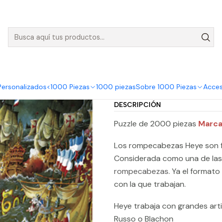
nvíos GRATIS para pedidos sobre $50.000 en Regiones de la Zona C
Heye
Puzzle 2000 Piezas | Trafalgar
Puzzle 2000
|
Comp
Personalizados
<1000 Piezas
1000 piezas
Sobre 1000 Piezas
Acces
Cantidad
DESCRIPCIÓN
Puzzle de 2000 piezas
Marca
Los rompecabezas Heye son f
Considerada como una de la
rompecabezas
. Ya el formato
con la que trabajan.
Heye trabaja con grandes arti
Russo o Blachon