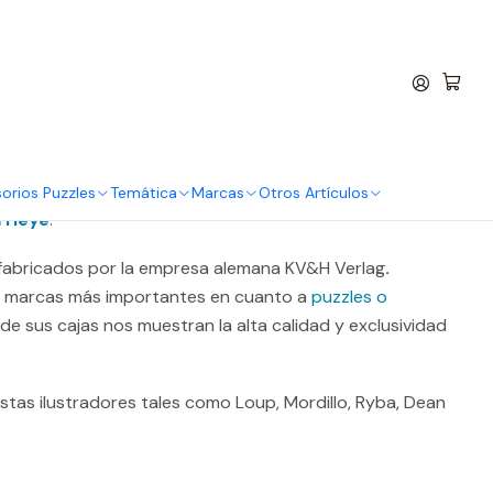
entro
 Piezas | The World
orios Puzzles
Temática
Marcas
Otros Artículos
 Heye
.
abricados por la empresa alemana KV&H Verlag
.
s marcas más importantes en cuanto a
puzzles o
 de sus cajas nos muestran la alta calidad y exclusividad
stas ilustradores tales como Loup, Mordillo, Ryba, Dean