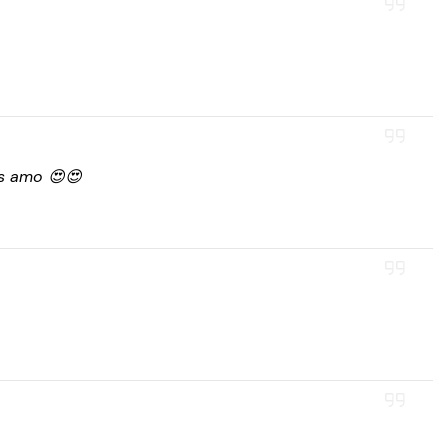
os amo 😍😍