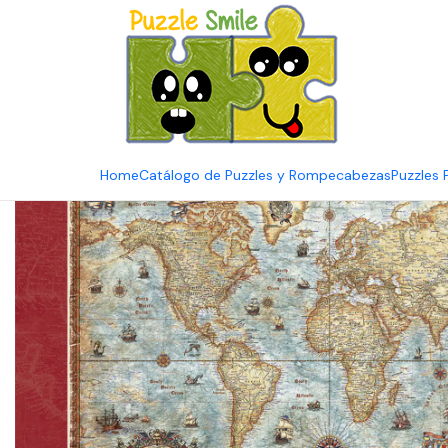
E
Inicio
Catálogo de Puzzles y Rompecabezas
Marcas
Puzzles 
Home
Catálogo de Puzzles y Rompecabezas
Puzzles 