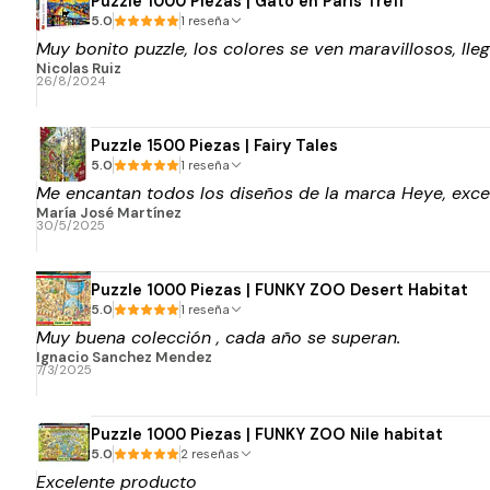
Puzzle 1000 Piezas | Gato en París Trefl
5.0
1 reseña
Muy bonito puzzle, los colores se ven maravillosos, lle
Nicolas Ruiz
26/8/2024
Puzzle 1500 Piezas | Fairy Tales
5.0
1 reseña
Me encantan todos los diseños de la marca Heye, excel
María José Martínez
30/5/2025
Puzzle 1000 Piezas | FUNKY ZOO Desert Habitat
5.0
1 reseña
Muy buena colección , cada año se superan.
Ignacio Sanchez Mendez
7/3/2025
Puzzle 1000 Piezas | FUNKY ZOO Nile habitat
5.0
2 reseñas
Excelente producto