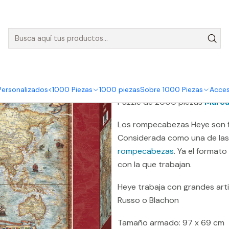
nvíos GRATIS para pedidos sobre $50.000 en Regiones de la Zona C
Heye
Puzzle 2000 Piezas | The World
Puzzle 2000
|
DESCRIPCIÓN
Personalizados
<1000 Piezas
1000 piezas
Sobre 1000 Piezas
Acces
Puzzle de 2000 piezas
Marca
Los rompecabezas Heye son f
Considerada como una de la
rompecabezas
. Ya el formato
con la que trabajan.
Heye trabaja con grandes arti
Russo o Blachon
Tamaño armado: 97 x 69 cm