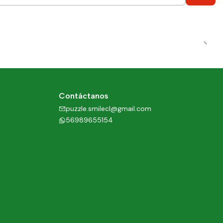
Contáctanos
puzzle.smilecl@gmail.com
56989655154