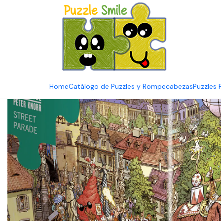
E
Inicio
Catálogo de Puzzles y Rompecabezas
Marcas
Puzzles 
Home
Catálogo de Puzzles y Rompecabezas
Puzzles 