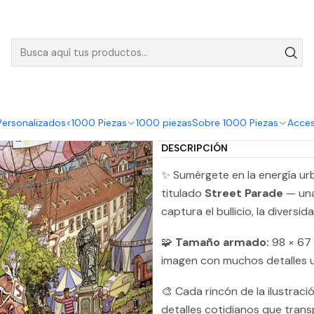
nvíos GRATIS para pedidos sobre $50.000 en Regiones de la Zona C
Heye
Puzzle 2000 Piezas | Street Parade
Puzzle 2000
|
Comp
Personalizados
<1000 Piezas
1000 piezas
Sobre 1000 Piezas
Acces
Cantidad
DESCRIPCIÓN
✨ Sumérgete en la energía ur
titulado
Street Parade
— una
captura el bullicio, la diversi
🧩
Tamaño armado:
98 × 67 
imagen con muchos detalles u
🎨 Cada rincón de la ilustració
detalles cotidianos que trans