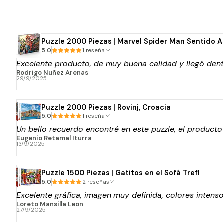
Puzzle 2000 Piezas | Marvel Spider Man Sentido A
5.0
1 reseña
Excelente producto, de muy buena calidad y llegó dentr
Rodrigo Nuñez Arenas
29/9/2025
Puzzle 2000 Piezas | Rovinj, Croacia
5.0
1 reseña
Un bello recuerdo encontré en este puzzle, el product
Eugenio Retamal Iturra
13/9/2025
Puzzle 1500 Piezas | Gatitos en el Sofá Trefl
5.0
2 reseñas
Excelente gráfica, imagen muy definida, colores intenso
Loreto Mansilla Leon
27/9/2025