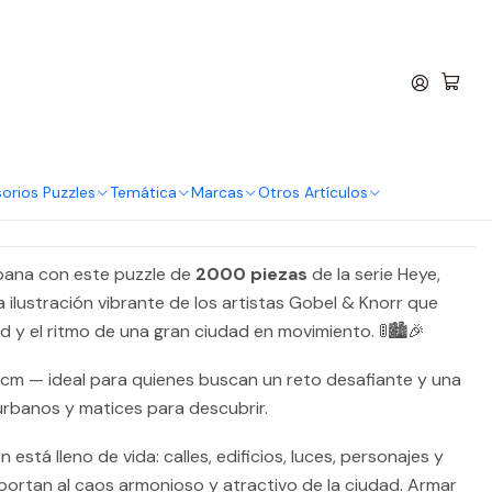
entro
 Piezas | Street Parade
rar ahora
Agregar al Carro
orios Puzzles
Temática
Marcas
Otros Artículos
bana con este puzzle de
2000 piezas
de la serie Heye,
 ilustración vibrante de los artistas Gobel & Knorr que
dad y el ritmo de una gran ciudad en movimiento. 🚦🏙️🎉
cm — ideal para quienes buscan un reto desafiante y una
rbanos y matices para descubrir.
n está lleno de vida: calles, edificios, luces, personajes y
portan al caos armonioso y atractivo de la ciudad. Armar