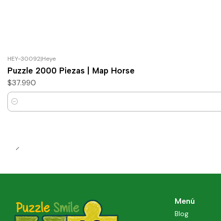
HEY-30092
|
Heye
Puzzle 2000 Piezas | Map Horse
$37.990
Cantidad
Menú
Blog