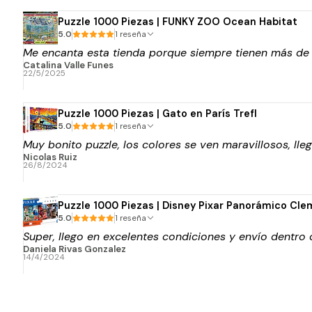
Puzzle 1000 Piezas | FUNKY ZOO Ocean Habitat
5.0
1 reseña
Me encanta esta tienda porque siempre tienen más de los
Catalina Valle Funes
22/5/2025
Puzzle 1000 Piezas | Gato en París Trefl
5.0
1 reseña
Muy bonito puzzle, los colores se ven maravillosos, lle
Nicolas Ruiz
26/8/2024
Puzzle 1000 Piezas | Disney Pixar Panorámico Cle
5.0
1 reseña
Super, llego en excelentes condiciones y envío dentro
Daniela Rivas Gonzalez
14/4/2024