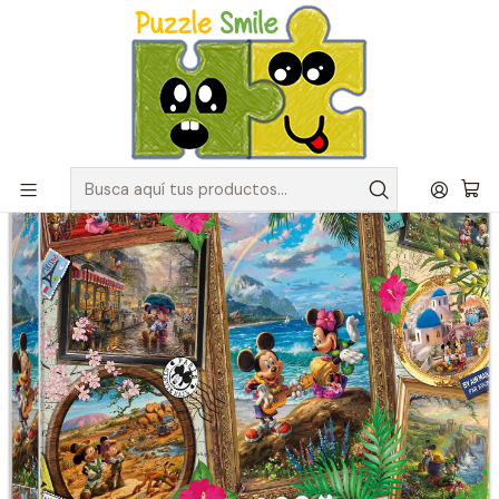
Envíos GRATIS para pedidos sobre $50.000 en Regiones de la
Zona Centro
Inicio
Catálogo de Puzzles y Rompecabezas
Puzzles Disney
Puzzle 2000 Piezas | Disney Aventuras de Mickey y Minnie