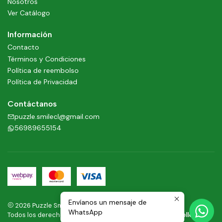
Nosotros
Ver Catálogo
Información
Contacto
Términos y Condiciones
Política de reembolso
Política de Privacidad
Contáctanos
puzzle.smilecl@gmail.com
56989655154
Envíanos un mensaje de
2026 Puzzle Smile .
WhatsApp
Todos los derechos reservados.
Desarrollado por Jumpseller
.