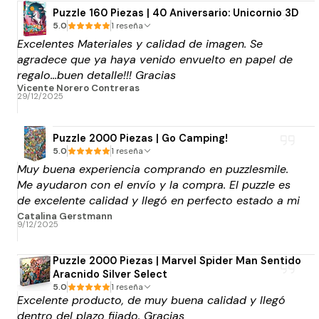
Puzzle 160 Piezas | 40 Aniversario: Unicornio 3D
5.0
1 reseña
Excelentes Materiales y calidad de imagen. Se
agradece que ya haya venido envuelto en papel de
regalo...buen detalle!!! Gracias
Vicente Norero Contreras
29/12/2025
Puzzle 2000 Piezas | Go Camping!
5.0
1 reseña
Muy buena experiencia comprando en puzzlesmile.
Me ayudaron con el envío y la compra. El puzzle es
de excelente calidad y llegó en perfecto estado a mi
punto blue express de elección. Muchas gracias por
Catalina Gerstmann
9/12/2025
el apoyo!
Puzzle 2000 Piezas | Marvel Spider Man Sentido
Aracnido Silver Select
5.0
1 reseña
Excelente producto, de muy buena calidad y llegó
dentro del plazo fijado. Gracias