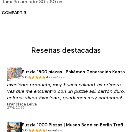
Tamaño armado: 80 x 60 cm.
COMPARTIR
Reseñas destacadas
Puzzle 1500 piezas | Pokémon Generación Kanto
5.0
4 reseñas
excelente producto, muy buena calidad, es primera
vez que me encuentro con un puzzle así. cartón duro,
colores vivos. Excelente, quedamos muy contentos!
y la atención tb. Lo compre super encima de la
Francisca Leiva
27/4/2025
fecha que lo necesitaba y solicite el envio rápido y
llego en el tiempo que decía, así que todo super
bien. Muchas gracias!
Puzzle 1000 Piezas | Museo Bode en Berlín Trefl
5.0
1 reseña