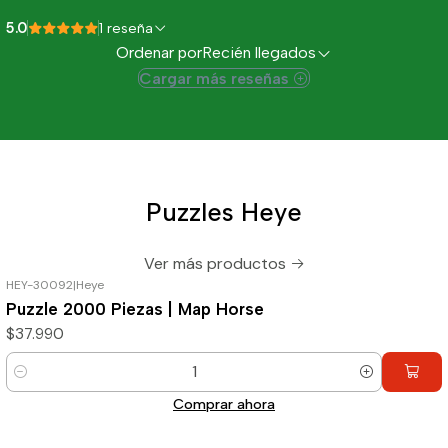
5.0
1 reseña
Ordenar por
Recién llegados
Cargar más reseñas
Puzzles Heye
Ver más productos
HEY-30092
|
Heye
Puzzle 2000 Piezas | Map Horse
$37.990
Cantidad
Comprar ahora