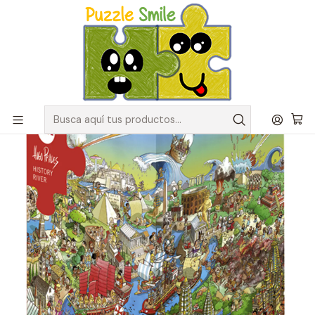
Envíos GRATIS para pedidos sobre $50.000 en Regiones de la
Zona Centro
Inicio
Catálogo de Puzzles y Rompecabezas
Marcas
Puzzles Heye
Puzzle 1500 Piezas | History River