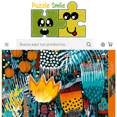
Envíos GRATIS para pedidos sobre $50.000 en Regiones de la
Zona Centro
Inicio
Catálogo de Puzzles y Rompecabezas
Marcas
Puzzles Heye
Puzzle 1000 Piezas | Tropic Sun