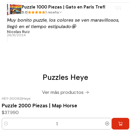
Puzzle 1000 Piezas | Gato en París Trefl
5.0
1 reseña
Muy bonito puzzle, los colores se ven maravillosos,
llegó en el tiempo estipulado🤩
Nicolas Ruiz
26/8/2024
Puzzles Heye
Ver más productos
HEY-30092
|
Heye
Puzzle 2000 Piezas | Map Horse
$37.990
Cantidad