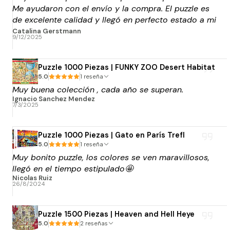
Me ayudaron con el envío y la compra. El puzzle es
de excelente calidad y llegó en perfecto estado a mi
punto blue express de elección. Muchas gracias por
Catalina Gerstmann
9/12/2025
el apoyo!
Puzzle 1000 Piezas | FUNKY ZOO Desert Habitat
5.0
1 reseña
Muy buena colección , cada año se superan.
Ignacio Sanchez Mendez
7/3/2025
Puzzle 1000 Piezas | Gato en París Trefl
5.0
1 reseña
Muy bonito puzzle, los colores se ven maravillosos,
llegó en el tiempo estipulado🤩
Nicolas Ruiz
26/8/2024
Puzzle 1500 Piezas | Heaven and Hell Heye
5.0
2 reseñas