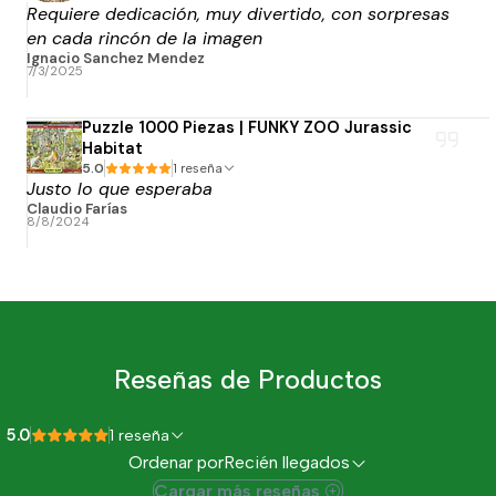
Requiere dedicación, muy divertido, con sorpresas
en cada rincón de la imagen
Ignacio Sanchez Mendez
7/3/2025
Puzzle 1000 Piezas | FUNKY ZOO Jurassic
Habitat
5.0
1 reseña
Justo lo que esperaba
Claudio Farías
8/8/2024
Reseñas de Productos
5.0
1 reseña
Ordenar por
Recién llegados
Cargar más reseñas