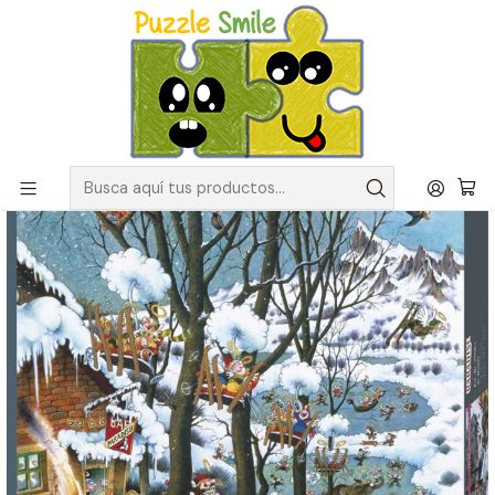
Envíos GRATIS para pedidos sobre $50.000 en Regiones de la
Zona Centro
Inicio
Catálogo de Puzzles y Rompecabezas
Marcas
Puzzles Heye
Puzzle 1000 Piezas | Paradise In Winter Heye