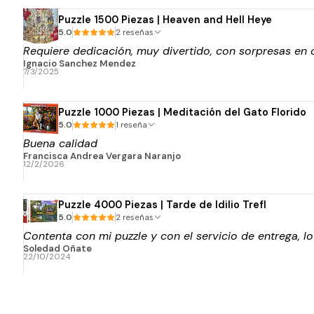
Puzzle 1500 Piezas | Heaven and Hell Heye
5.0
2 reseñas
Requiere dedicación, muy divertido, con sorpresas en 
Ignacio Sanchez Mendez
7/3/2025
Puzzle 1000 Piezas | Meditación del Gato Florido
5.0
1 reseña
Buena calidad
Francisca Andrea Vergara Naranjo
12/2/2026
Puzzle 4000 Piezas | Tarde de Idilio Trefl
5.0
2 reseñas
Contenta con mi puzzle y con el servicio de entrega, l
Soledad Oñate
22/10/2024