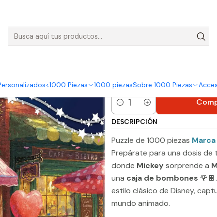
nvíos GRATIS para pedidos sobre $50.000 en Regiones de la Zona C
bezas de 1000 piezas
Puzzle 1000 Piezas | Disney Mickey y Minni
Puzzle 1000
Mickey y M
Personalizados
<1000 Piezas
1000 piezas
Sobre 1000 Piezas
Acces
|
Comp
Cantidad
DESCRIPCIÓN
Puzzle de 1000 piezas
Marca
Prepárate para una dosis de 
donde
Mickey
sorprende a
M
una
caja de bombones
🌹🍫.
estilo clásico de Disney, cap
mundo animado.