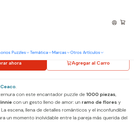
entro
e Dulce Corazón
 Piezas | Disney
innie Dulce Corazón
orios Puzzles
Temática
Marcas
Otros Artículos
rar ahora
Agregar al Carro
 Ceaco
.
ternura con este encantador puzzle de
1000 piezas
,
innie
con un gesto lleno de amor: un
ramo de flores
y
 La escena, llena de detalles románticos y el inconfundible
tura un momento inolvidable entre la pareja más querida del