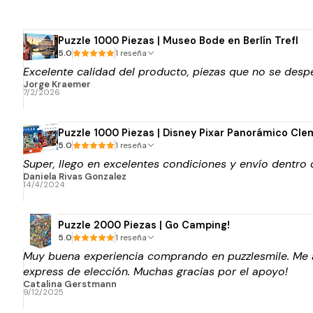
Puzzle 1000 Piezas | Museo Bode en Berlín Trefl
5.0
1 reseña
Excelente calidad del producto, piezas que no se despe
Jorge Kraemer
7/2/2026
Puzzle 1000 Piezas | Disney Pixar Panorámico Cle
5.0
1 reseña
Super, llego en excelentes condiciones y envío dentro
Daniela Rivas Gonzalez
14/4/2024
Puzzle 2000 Piezas | Go Camping!
5.0
1 reseña
Muy buena experiencia comprando en puzzlesmile. Me ay
express de elección. Muchas gracias por el apoyo!
Catalina Gerstmann
9/12/2025