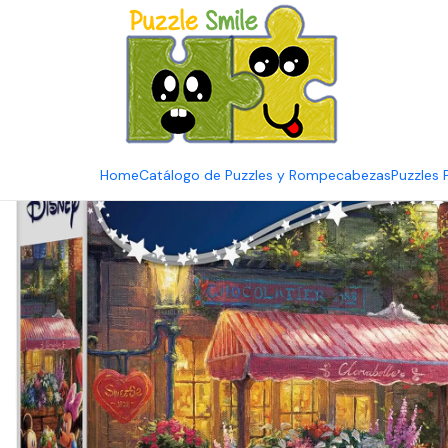
E
Inicio
Catálogo de Puzzles y Rompecabezas
Puzzle y Rompeca
Home
Catálogo de Puzzles y Rompecabezas
Puzzles 