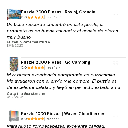
Puzzle 2000 Piezas | Rovinj, Croacia
5.0
1 reseña
Un bello recuerdo encontré en este puzzle, el
producto es de buena calidad y el encaje de piezas
muy bueno
Eugenio Retamal Iturra
13/9/2025
Puzzle 2000 Piezas | Go Camping!
5.0
1 reseña
Muy buena experiencia comprando en puzzlesmile.
Me ayudaron con el envío y la compra. El puzzle es
de excelente calidad y llegó en perfecto estado a mi
punto blue express de elección. Muchas gracias por
Catalina Gerstmann
9/12/2025
el apoyo!
Puzzle 1000 Piezas | Waves Cloudberries
5.0
1 reseña
Maravilloso rompecabezas, excelente calidad,