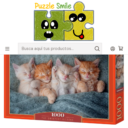
Envíos GRATIS para pedidos sobre $50.000 en Regiones de la
Zona Centro
Inicio
Catálogo de Puzzles y Rompecabezas
Marcas
Puzzles Castorland
Puzzle 1000 Piezas | Gatitos Tiernos