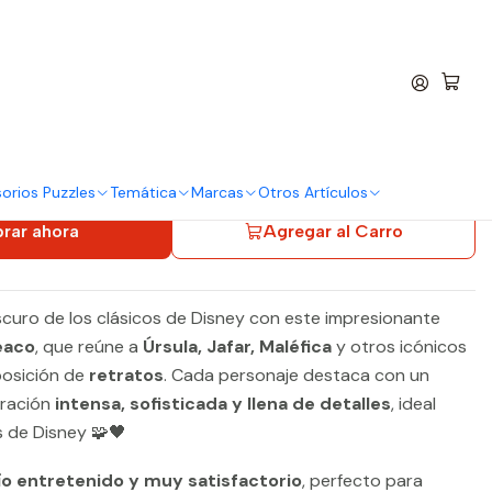
entro
os
 Piezas | Disney
tratos
orios Puzzles
Temática
Marcas
Otros Artículos
rar ahora
Agregar al Carro
 oscuro de los clásicos de Disney con este impresionante
eaco
, que reúne a
Úrsula, Jafar, Maléfica
y otros icónicos
posición de
retratos
. Cada personaje destaca con un
tración
intensa, sofisticada y llena de detalles
, ideal
s de Disney 🧩🖤
ío entretenido y muy satisfactorio
, perfecto para