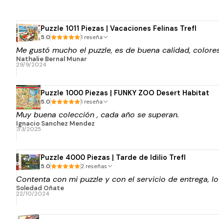
Puzzle 1011 Piezas | Vacaciones Felinas Trefl
5.0
1 reseña
Me gustó mucho el puzzle, es de buena calidad, colores 
Nathalie Bernal Munar
29/9/2024
Puzzle 1000 Piezas | FUNKY ZOO Desert Habitat
5.0
1 reseña
Muy buena colección , cada año se superan.
Ignacio Sanchez Mendez
7/3/2025
Puzzle 4000 Piezas | Tarde de Idilio Trefl
5.0
2 reseñas
Contenta con mi puzzle y con el servicio de entrega, l
Soledad Oñate
22/10/2024