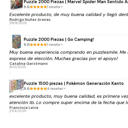
Puzzle 2000 Piezas | Marvel Spider Man Sentido A
5.0
1 reseña
Excelente producto, de muy buena calidad y llegó dentr
Rodrigo Nuñez Arenas
29/9/2025
Puzzle 2000 Piezas | Go Camping!
5.0
1 reseña
Muy buena experiencia comprando en puzzlesmile. Me ay
express de elección. Muchas gracias por el apoyo!
Catalina Gerstmann
9/12/2025
Puzzle 1500 piezas | Pokémon Generación Kanto
5.0
4 reseñas
excelente producto, muy buena calidad, es primera vez
atención tb. Lo compre super encima de la fecha que lo
Francisca Leiva
27/4/2025