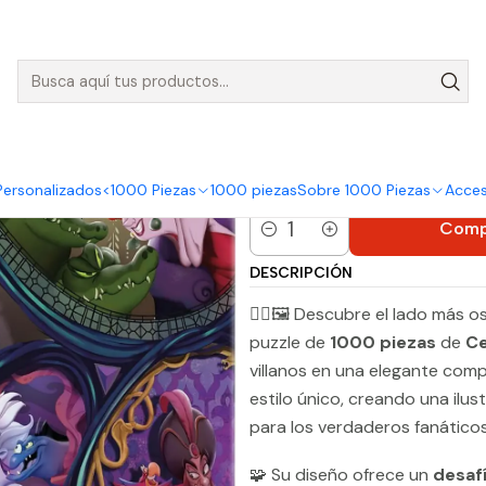
nvíos GRATIS para pedidos sobre $50.000 en Regiones de la Zona C
bezas de 1000 piezas
Puzzle 1000 Piezas | Disney Villanos Retrat
Puzzle 1000
Villanos Re
Personalizados
<1000 Piezas
1000 piezas
Sobre 1000 Piezas
Acces
|
Comp
Cantidad
DESCRIPCIÓN
🦹‍♀️🖼️ Descubre el lado más
puzzle de
1000 piezas
de
C
villanos en una elegante com
estilo único, creando una ilus
para los verdaderos fanático
🧩 Su diseño ofrece un
desaf