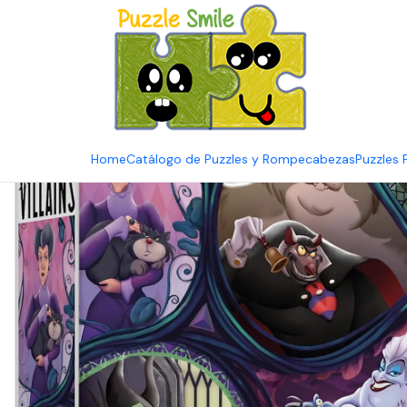
E
Inicio
Catálogo de Puzzles y Rompecabezas
Puzzle y Rompeca
Home
Catálogo de Puzzles y Rompecabezas
Puzzles 