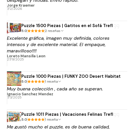
despegan y nítidas. Envío rápido.
Jorge Kraemer
7/2/2026
Puzzle 1500 Piezas | Gatitos en el Sofá Trefl
5.0
2 reseñas
Excelente gráfica, imagen muy definida, colores
intensos y de excelente material. El empaque,
maravilloso!!!!
Loreto Mansilla Leon
27/9/2025
Puzzle 1000 Piezas | FUNKY ZOO Desert Habitat
5.0
1 reseña
Muy buena colección , cada año se superan.
Ignacio Sanchez Mendez
7/3/2025
Puzzle 1011 Piezas | Vacaciones Felinas Trefl
5.0
1 reseña
Me gustó mucho el puzzle, es de buena calidad,