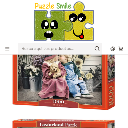
Envíos GRATIS para pedidos sobre $50.000 en Regiones de la
Zona Centro
Inicio
Catálogo de Puzzles y Rompecabezas
Marcas
Puzzles Castorland
Puzzle 1000 Piezas Castorland | Primer Amor