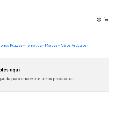
entro
un 50%. ¡Elige el tuyo antes de que se acaben! Las mejores
orios Puzzles
Temática
Marcas
Otros Artículos
bles aquí
squeda para encontrar otros productos.