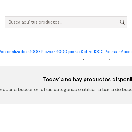
nvíos GRATIS para pedidos sobre $50.000 en Regiones de la Zona C
Cyber Puzzles
Cyber encuentra lo mejor en puzzles con descuentos de hasta 
Personalizados
<1000 Piezas
1000 piezas
Sobre 1000 Piezas
Acces
marcas con Envíos a todo Chile, no te pierdas el Cyber Smile.
Todavía no hay productos disponi
robar a buscar en otras categorías o utilizar la barra de bú