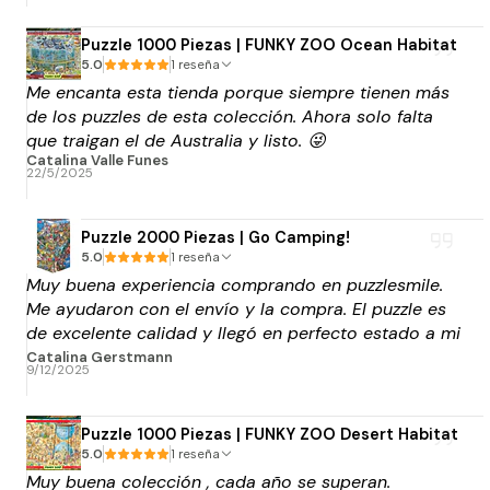
Puzzle 1000 Piezas | FUNKY ZOO Ocean Habitat
5.0
1 reseña
Me encanta esta tienda porque siempre tienen más
de los puzzles de esta colección. Ahora solo falta
que traigan el de Australia y listo. 😜
Catalina Valle Funes
22/5/2025
Puzzle 2000 Piezas | Go Camping!
5.0
1 reseña
Muy buena experiencia comprando en puzzlesmile.
Me ayudaron con el envío y la compra. El puzzle es
de excelente calidad y llegó en perfecto estado a mi
punto blue express de elección. Muchas gracias por
Catalina Gerstmann
9/12/2025
el apoyo!
Puzzle 1000 Piezas | FUNKY ZOO Desert Habitat
5.0
1 reseña
Muy buena colección , cada año se superan.