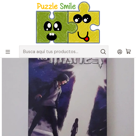
Envíos GRATIS para pedidos sobre $50.000 en Regiones de la
Zona Centro
Inicio
Otros Artículos
Mangas
Ataque a los Titanes #30