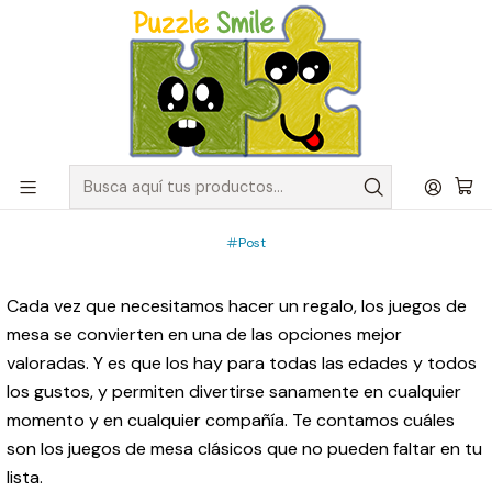
Envíos GRATIS para pedidos sobre $50.000 en Regiones de la
Zona Centro
Inicio
Post
10 juegos de mesa clásicos para todas las edades
PUBLICADO EL 26/12/2022
10 juegos de mesa clásicos para
todas las edades
Post
Cada vez que necesitamos hacer un regalo, los juegos de
mesa se convierten en una de las opciones mejor
valoradas. Y es que los hay para todas las edades y todos
los gustos, y permiten divertirse sanamente en cualquier
momento y en cualquier compañía. Te contamos cuáles
son los juegos de mesa clásicos que no pueden faltar en tu
lista.