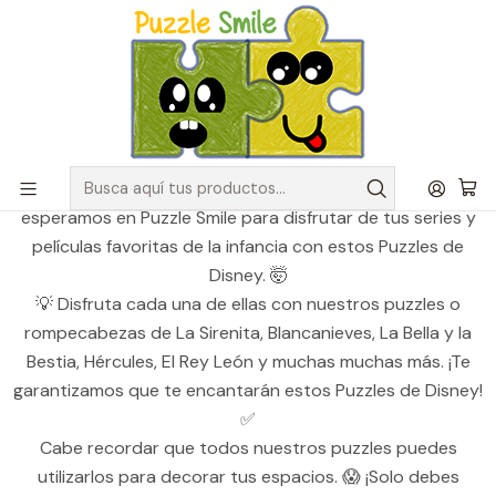
Envíos GRATIS para pedidos sobre $50.000 en Regiones de la
Zona Centro
Inicio
Catálogo de Puzzles y Rompecabezas
Puzzles Disney
Puzzles Disney
¡Toda la magia de Disney en un solo lugar! 🤩✨ Te
esperamos en Puzzle Smile para disfrutar de tus series y
películas favoritas de la infancia con estos Puzzles de
Disney. 🤯
💡 Disfruta cada una de ellas con nuestros puzzles o
rompecabezas de La Sirenita, Blancanieves, La Bella y la
Bestia, Hércules, El Rey León y muchas muchas más. ¡Te
garantizamos que te encantarán estos Puzzles de Disney!
✅
Cabe recordar que todos nuestros puzzles puedes
utilizarlos para decorar tus espacios. 😱 ¡Solo debes